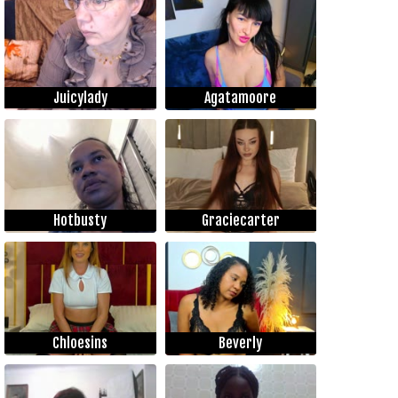
Juicylady
Agatamoore
Hotbusty
Graciecarter
Chloesins
Beverly