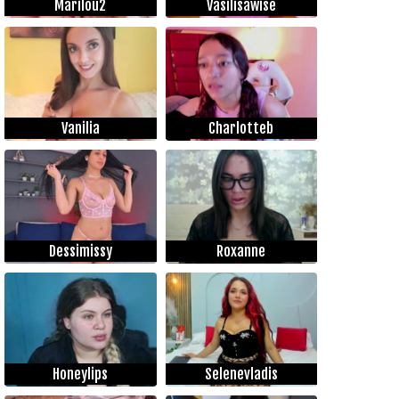
Marilou2
Vasilisawise
Vanilia
Charlotteb
Dessimissy
Roxanne
Honeylips
Selenevladis