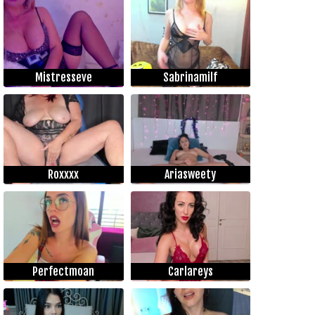
Mistresseve
Sabrinamilf
Roxxxx
Ariasweety
Perfectmoan
Carlareys