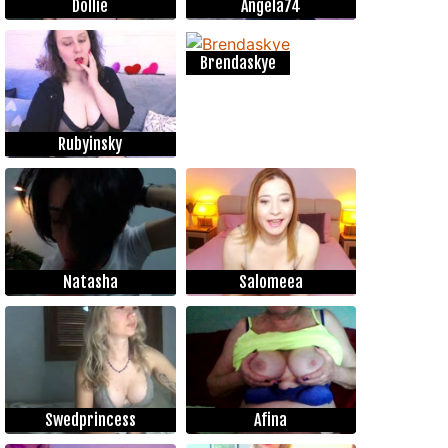
Dollie
Angela74
Brendaskye
Rubyinsky
Natasha
Salomeea
Swedprincess
Afina