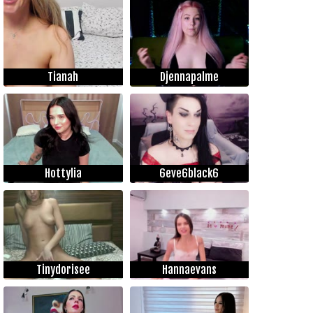
Tianah
Djennapalme
Hottylia
6eve6black6
Tinydorisee
Hannaevans