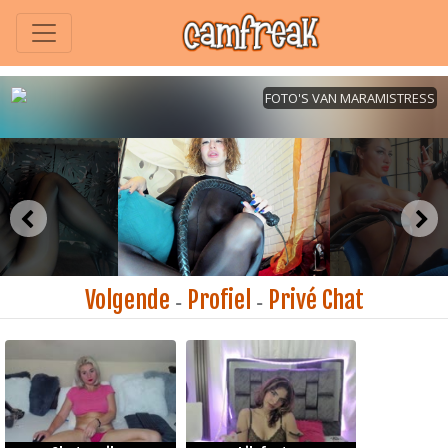
Volgende
Profiel
Privé Chat
-
-