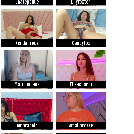
Chatepoilue
Lilyfoxter
Kendallrous
Candyfox
Maturediana
Elisacharm
Amaranoir
Amaliarosse